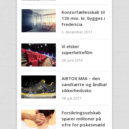
Kontorfællesskab til
130 mio. kr. bygges i
Fredericia
5. december 2017
Vi elsker
superheltefilm
28. juni 2014
AIRTOX MA6 – den
vandtætte og åndbar
sikkerhedssko
18. juli 2017
Forsikringsselskab
sparer millioner på
ofre for piskesmæld