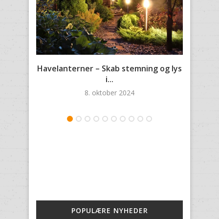
Havelanterner – Skab stemning og lys
Ci
i...
8. oktober 2024
POPULÆRE NYHEDER